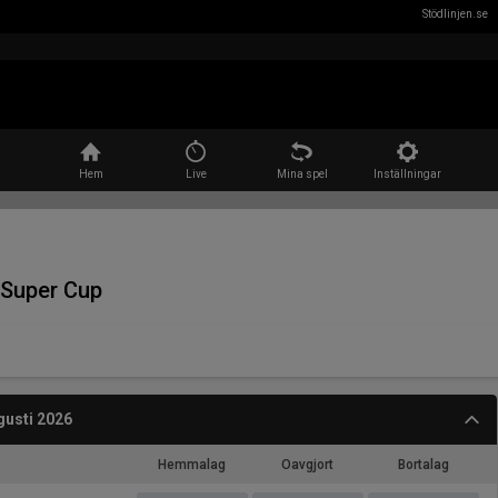
Stödlinjen.se
Sök
Hem
Live
Mina spel
Inställningar
 Super Cup
gusti 2026
Hemmalag
Oavgjort
Bortalag