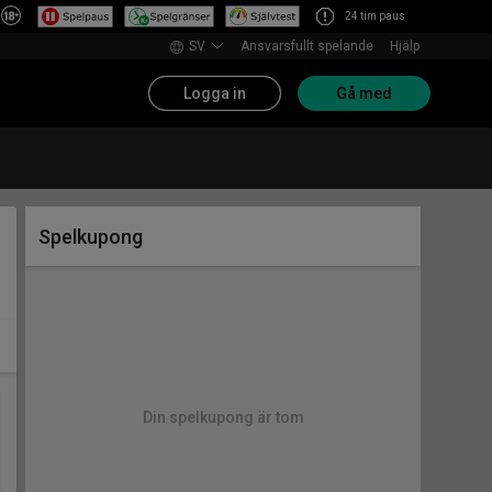
24 tim paus
SV
Ansvarsfullt spelande
Hjälp
Logga in
Gå med
Spelkupong
Din spelkupong är tom