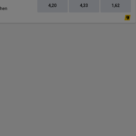
4,20
4,33
1,62
chen