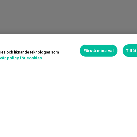
Förstå mina val
Tillå
ies och liknande teknologier som
vår policy för cookies