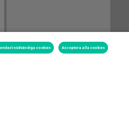
t endast nödvändiga cookies
Acceptera alla cookies
Logga in för att satsa