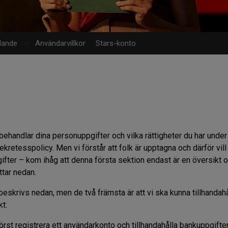
elande
Användarvillkor
Stars-konto
behandlar dina personuppgifter och vilka rättigheter du har under
retesspolicy. Men vi förstår att folk är upptagna och därför vill 
fter – kom ihåg att denna första sektion endast är en översikt o
ttar nedan.
eskrivs nedan, men de två främsta är att vi ska kunna tillhandahå
kt:
örst registrera ett användarkonto och tillhandahålla bankuppgifter