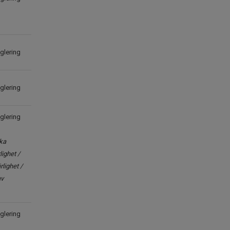
reglering
eglering
reglering
cka
ighet /
lighet /
av
reglering