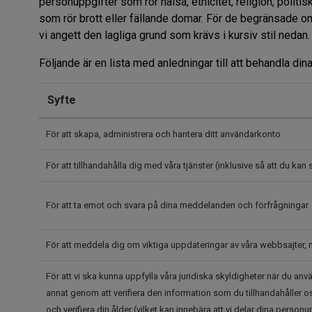
personuppgifter som rör hälsa, etnicitet, religion, polit
som rör brott eller fällande domar. För de begränsade o
vi angett den lagliga grund som krävs i kursiv stil nedan.
Följande är en lista med anledningar till att behandla dina
Syfte
För att skapa, administrera och hantera ditt användarkonto
För att tillhandahålla dig med våra tjänster (inklusive så att du kan 
För att ta emot och svara på dina meddelanden och förfrågningar
För att meddela dig om viktiga uppdateringar av våra webbsajter,
För att vi ska kunna uppfylla våra juridiska skyldigheter när du anvä
annat genom att verifiera den information som du tillhandahåller oss,
och verifiera din ålder (vilket kan innebära att vi delar dina person