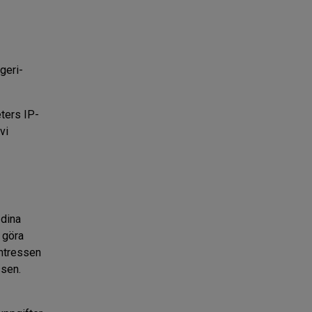
geri-
eters IP-
vi
 dina
e göra
 intressen
ssen.