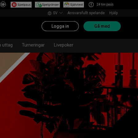
24 tim paus
SV
Ansvarsfullt spelande
Hjälp
Logga in
Gå med
h uttag
Turneringar
Livepoker