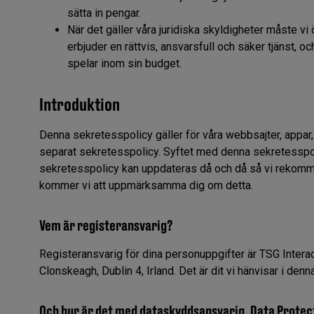
sätta in pengar.
När det gäller våra juridiska skyldigheter måste vi 
erbjuder en rättvis, ansvarsfull och säker tjänst, oc
spelar inom sin budget.
Introduktion
Denna sekretesspolicy gäller för våra webbsajter, appar, 
separat sekretesspolicy. Syftet med denna sekretesspoli
sekretesspolicy kan uppdateras då och då så vi rekomme
kommer vi att uppmärksamma dig om detta.
Vem är registeransvarig?
Registeransvarig för dina personuppgifter är TSG Interact
Clonskeagh, Dublin 4, Irland. Det är dit vi hänvisar i denna
Och hur är det med dataskyddsansvarig, Data Protect