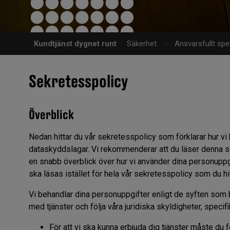
Kundtjänst dygnet runt
Säkerhet
Ansvarsfullt sp
Sekretesspolicy
Överblick
Nedan hittar du vår sekretesspolicy som förklarar hur vi 
dataskyddslagar. Vi rekommenderar att du läser denna sek
en snabb överblick över hur vi använder dina personuppgi
ska läsas istället för hela vår sekretesspolicy som du hi
Vi behandlar dina personuppgifter enligt de syften som b
med tjänster och följa våra juridiska skyldigheter, specifi
För att vi ska kunna erbjuda dig tjänster måste du f