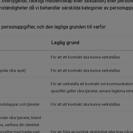
isk övertygelse, fackligt medlemskap eller sexualitet) eller perso
mständigheter då vi behandlar särskilda kategorier av personuppg
 personuppgifter, och den lagliga grunden till varför:
Laglig grund
För att ett kontrakt ska kunna verkställas
spela våra spel)
För att ett kontrakt ska kunna verkställas
För att verkställa ett kontrakt om kommunikatio
specifikt gäller våra tjänster, annars legitima in
 mobilappar och tjänster
För att ett kontrakt ska kunna verkställas
nder våra tjänster, bland
 verifiera din identitet
uppgifter med tredje part
För att följa en juridisk skyldighet eller krav på r