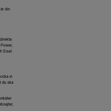
 är din
direkta
y Power,
h Sisal.
kicka in
tt du ska
enkäter
bsajter,