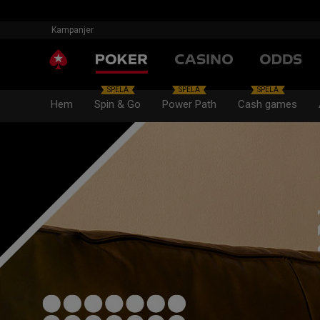
Kampanjer
SPELA
SPELA
SPELA
Hem
Spin & Go
Power Path
Cash games