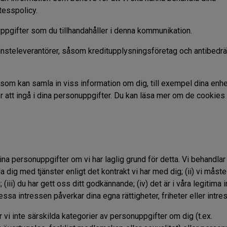
tesspolicy.
pgifter som du tillhandahåller i denna kommunikation.
jänsteleverantörer, såsom kreditupplysningsföretag och antibedrä
 som kan samla in viss information om dig, till exempel dina enh
r att ingå i dina personuppgifter. Du kan läsa mer om de cookies 
na personuppgifter om vi har laglig grund för detta. Vi behandlar
a dig med tjänster enligt det kontrakt vi har med dig; (ii) vi måst
 (iii) du har gett oss ditt godkännande; (iv) det är i våra legitima
essa intressen påverkar dina egna rättigheter, friheter eller intre
 inte särskilda kategorier av personuppgifter om dig (t.ex.