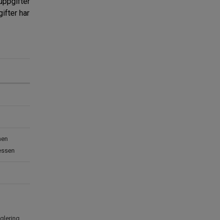
nuppgifter
ifter har
nen
tressen
eglering