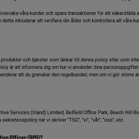
övervaka våra kunder och spara transaktioner för att säkerställa a
h detta inkluderar att verifiera din ålder och kontrollera att våra k
produkter och tjänster som länkar till denna policy eller som inte
cy är att informera dig om hur vi använder dina personuppgifter
nderar att du granskar den regelbundet, men om vi gör större ä
ive Services (Irland) Limited, Belfield Office Park, Beech Hill Ro
 sekretesspolicy när vi skriver "TSG", "vi", "vår", "oss", etc.
ion Officer (DPO)?