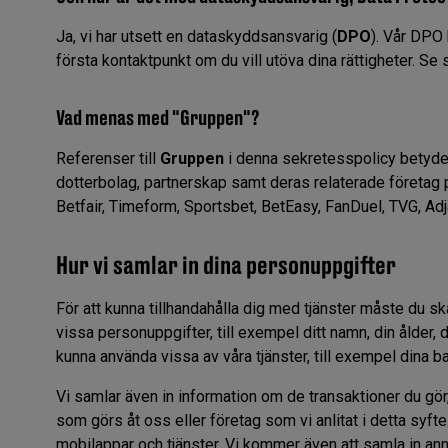
Ja, vi har utsett en dataskyddsansvarig (
DPO
). Vår DPO
första kontaktpunkt om du vill utöva dina rättigheter. Se 
Vad menas med "Gruppen"?
Referenser till
Gruppen
i denna sekretesspolicy betyder
dotterbolag, partnerskap samt deras relaterade företag på
Betfair, Timeform, Sportsbet, BetEasy, FanDuel, TVG, Adj
Hur vi samlar in dina personuppgifter
För att kunna tillhandahålla dig med tjänster måste du 
vissa personuppgifter, till exempel ditt namn, din ålder, 
kunna använda vissa av våra tjänster, till exempel dina b
Vi samlar även in information om de transaktioner du gör
som görs åt oss eller företag som vi anlitat i detta syf
mobilappar och tjänster. Vi kommer även att samla in an