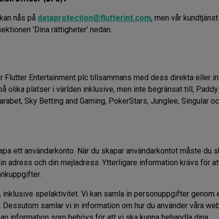
 kan nås på
dataprotection@flutterint.com
, men vår kundtjänst
sektionen 'Dina rättigheter' nedan.
 Flutter Entertainment plc tillsammans med dess direkta eller in
 olika platser i världen inklusive, men inte begränsat till, Padd
arabet, Sky Betting and Gaming, PokerStars, Junglee, Singular oc
skapa ett användarkonto. När du skapar användarkontot måste du s
din adress och din mejladress. Ytterligare information krävs för a
ankuppgifter.
, inklusive spelaktivitet. Vi kan samla in personuppgifter genom 
te. Dessutom samlar vi in information om hur du använder våra web
nan information som behövs för att vi ska kunna behandla dina