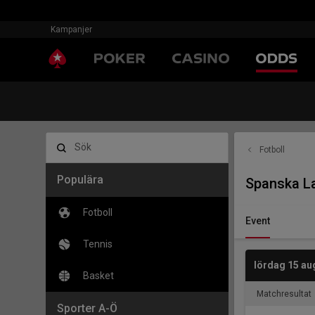
Kampanjer
Sök
Fotboll
Populära
Spanska La
Fotboll
Event
Tennis
lördag 15 au
Basket
Matchresultat
Sporter A-Ö