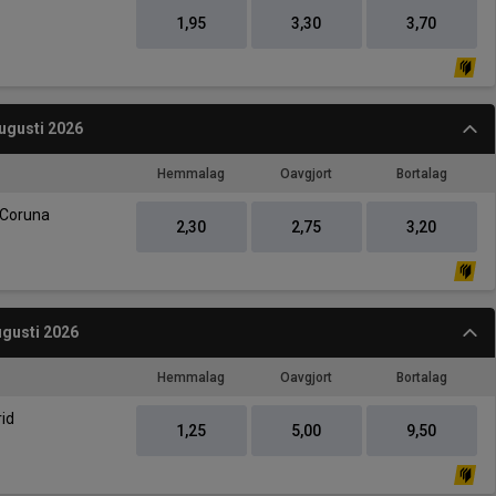
1,95
3,30
3,70
ugusti 2026
Hemmalag
Oavgjort
Bortalag
-
 Coruna
2,30
2,75
3,20
gusti 2026
Hemmalag
Oavgjort
Bortalag
-
rid
1,25
5,00
9,50