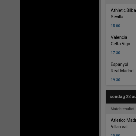
Athletic Bilb
Sevilla
15:00
-
Valencia
Celta Vigo
17:30
-
Espanyol
Real Madrid
19:30
söndag 23 au
Matchresultat
Atletico Mad
Villarreal
15:00