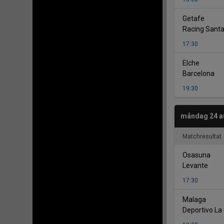
-
Getafe
Racing Sant
17:30
-
Elche
Barcelona
19:30
måndag 24 a
Matchresultat
-
Osasuna
Levante
17:30
-
Malaga
Deportivo La