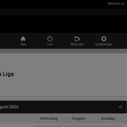
Stödlinjen.se
Sök
Hem
Live
Mina spel
Inställningar
 Liga
gusti 2026
Hemmalag
Oavgjort
Bortalag