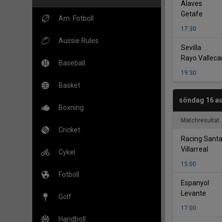
-
Alaves
Getafe
Am. Fotboll
17:30
Aussie Rules
-
Sevilla
Rayo Vallec
Baseball
19:30
Basket
söndag 16 au
Boxning
Matchresultat
Cricket
Racing Sant
Villarreal
Cykel
15:00
Fotboll
-
Espanyol
Levante
Golf
17:00
Handboll