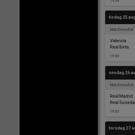
19:30
tisdag 25 au
Matchresultat
-
Valencia
Real Betis
19:00
onsdag 26 au
Matchresultat
-
Real Madrid
Real Socied
19:00
torsdag 27 a