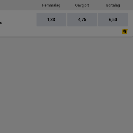
Hemmalag
Oavgjort
Bortalag
1,33
4,75
6,50
ao