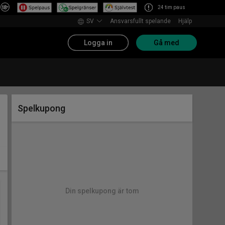
24 tim paus
SV
Ansvarsfullt spelande
Hjälp
Logga in
Gå med
Spelkupong
Din spelkupong är tom