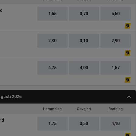
-
ao
1,55
3,70
5,50
2,30
3,10
2,90
4,75
4,00
1,57
gusti 2026
Hemmalag
Oavgjort
Bortalag
-
rid
1,75
3,50
4,10