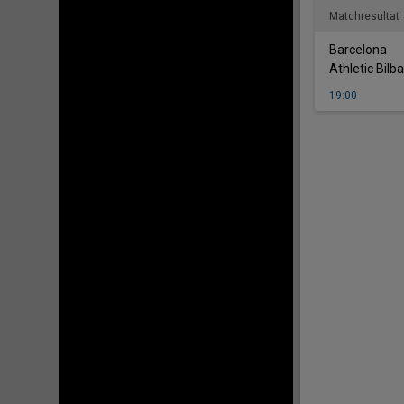
Matchresultat
-
Barcelona
Athletic Bilb
19:00