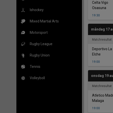
-
Celta Vigo
Osasuna
Ishockey
19:30
Mixed Martial Arts
måndag 17 a
Motorsport
Matchresultat
Rugby League
Deportivo La
Elche
Rugby Union
19:00
Tennis
onsdag 19 au
Volleyboll
Matchresultat
Atletico Mad
Malaga
19:00