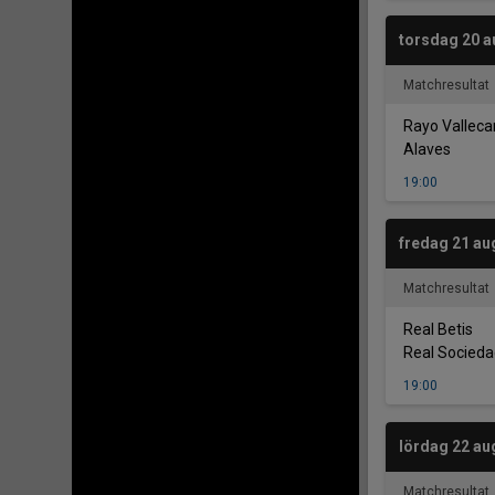
torsdag 20 a
Matchresultat
Rayo Vallec
Alaves
19:00
fredag 21 au
Matchresultat
-
Real Betis
Real Socied
19:00
lördag 22 au
Matchresultat