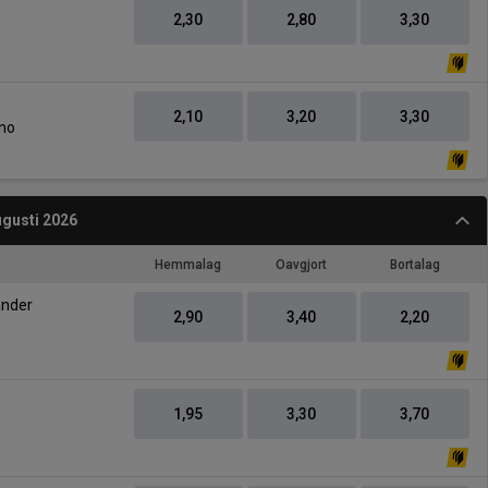
2,30
2,80
3,30
2,10
3,20
3,30
ano
gusti 2026
Hemmalag
Oavgjort
Bortalag
-
ander
2,90
3,40
2,20
1,95
3,30
3,70