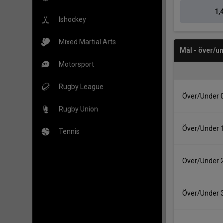
1,
Ishockey
Mixed Martial Arts
Mål - över/u
Motorsport
Rugby League
Över/Under 0
Rugby Union
Över/Under 1
Tennis
Över/Under 2
Över/Under 3