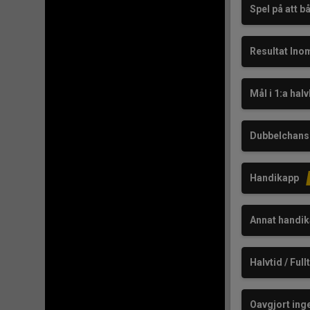
Spel på att b
Resultat Ino
Mål i 1:a hal
Dubbelchans
Handikapp
Annat handi
Halvtid / Full
Oavgjort inge