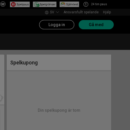
24 tim paus
SV
Ansvarsfullt spelande
Hjälp
Logga in
Gå med
Spelkupong
yper
Din spelkupong är tom