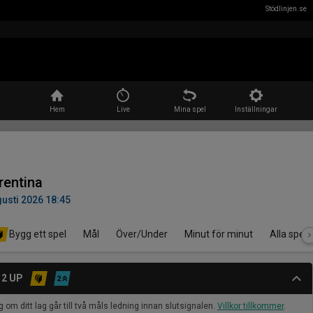
Stödlinjen.se
Sök
Hem
Live
Mina spel
Inställningar
rentina
usti 2026 18:45
Bygg ett spel
Mål
Över/Under
Minut för minut
Alla spelt
 2 UP
g om ditt lag går till två måls ledning innan slutsignalen.
Villkor tillkommer
.