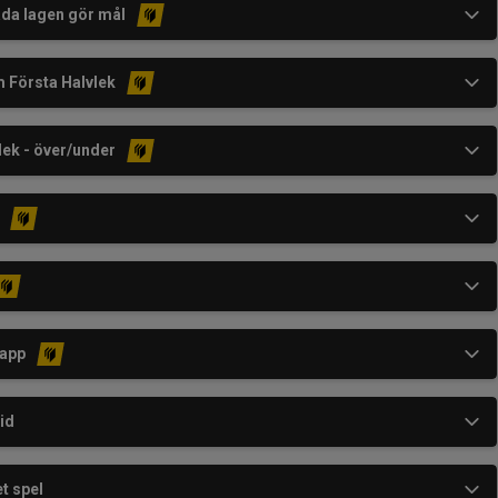
åda lagen gör mål
m Första Halvlek
vlek - över/under
kapp
tid
t spel