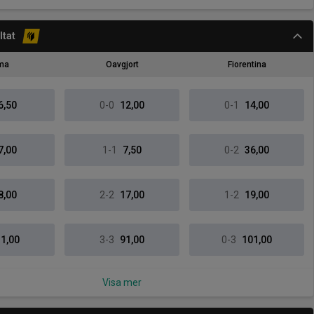
ltat
ma
Oavgjort
Fiorentina
6,50
0-0
12,00
0-1
14,00
7,00
1-1
7,50
0-2
36,00
8,00
2-2
17,00
1-2
19,00
1,00
3-3
91,00
0-3
101,00
Visa mer