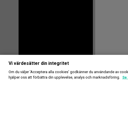
Vi värdesätter din integritet
Om du väljer 'Acceptera alla cookies' godkänner du användande av cook
hjälper oss att förbättra din upplevelse, analys och marknadsföring.
Se 