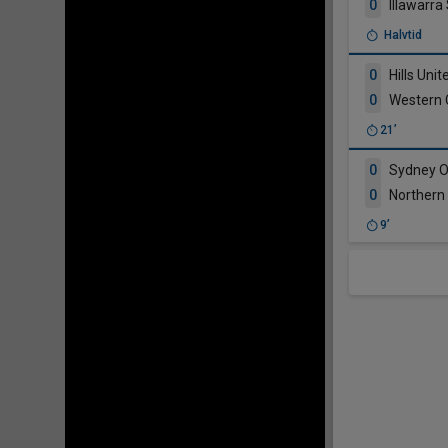
0
Illawarra
Halvtid
0
Hills Unit
0
Western 
21’
0
Sydney O
0
Northern 
9’