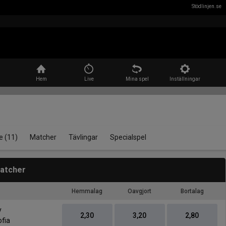
Stödlinjen.se
Sök
Hem
Live
Mina spel
Inställningar
e
(11)
Matcher
Tävlingar
Specialspel
atcher
Hemmalag
Oavgjort
Bortalag
-
y
2,30
3,20
2,80
ofia