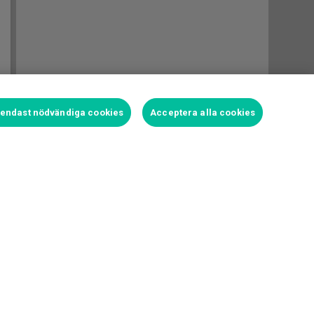
t endast nödvändiga cookies
Acceptera alla cookies
Logga in för att satsa