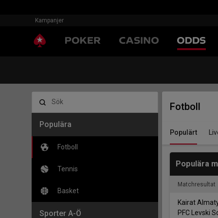
Kampanjer
Sök
Fotboll
Populära
Populärt
Liv
Fotboll
Populära m
Tennis
Matchresultat
Basket
Kairat Almat
Sporter A-Ö
PFC Levski S