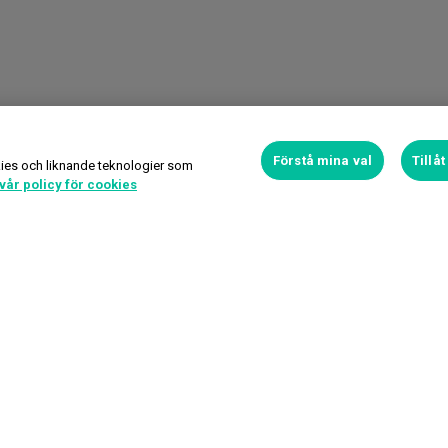
Förstå mina val
Tillå
ies och liknande teknologier som
vår policy för cookies