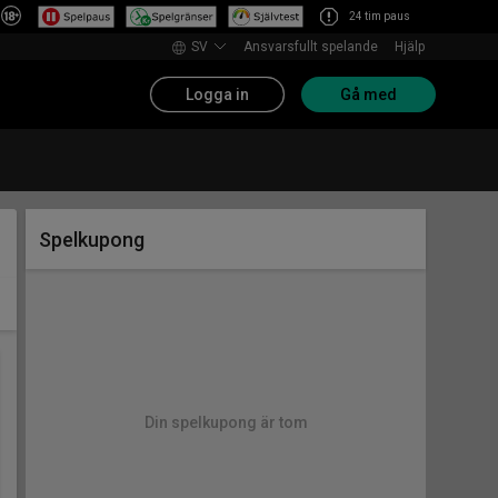
24 tim paus
SV
Ansvarsfullt spelande
Hjälp
Logga in
Gå med
Spelkupong
Din spelkupong är tom