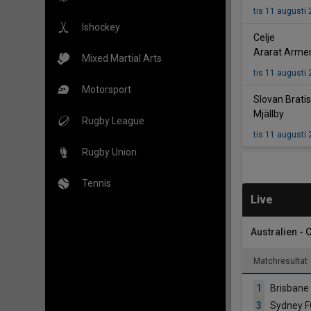
tis 11 augusti
Ishockey
-
Celje
Ararat Arme
Mixed Martial Arts
tis 11 augusti
Motorsport
Slovan Brati
Mjällby
Rugby League
tis 11 augusti
Rugby Union
Tennis
Live
Australien - 
Matchresultat
1
Brisbane
3
Sydney F