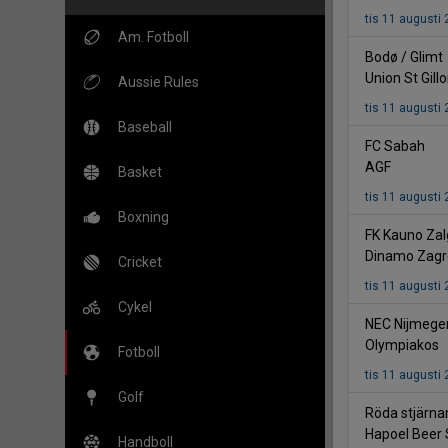
tis 11 augusti
Am. Fotboll
-
Bodø / Glimt
Union St Gillo
Aussie Rules
tis 11 augusti
Baseball
-
FC Sabah
AGF
Basket
tis 11 augusti
Boxning
FK Kauno Zalg
Dinamo Zagr
Cricket
tis 11 augusti
Cykel
NEC Nijmege
Olympiakos
Fotboll
tis 11 augusti
Golf
Röda stjärna
Hapoel Beer
Handboll