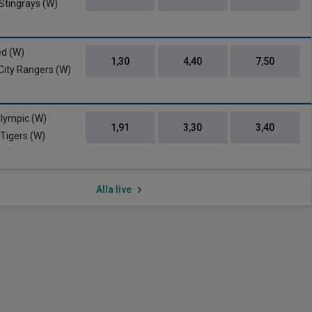
 Stingrays (W)
ed (W)
1,30
4,40
7,50
City Rangers (W)
lympic (W)
1,91
3,30
3,40
Tigers (W)
Alla live