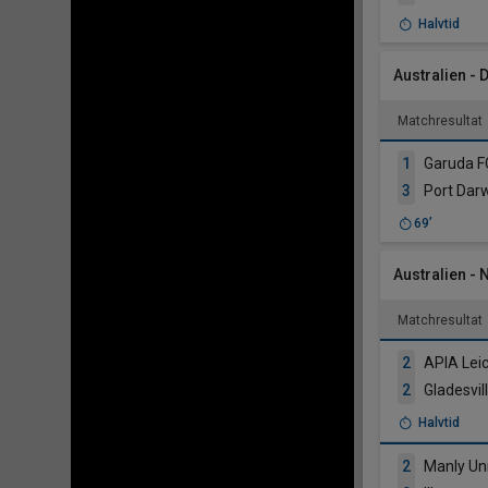
Halvtid
Australien -
Matchresultat
1
Garuda F
3
Port Dar
69’
Australien -
Matchresultat
2
2
Gladesvil
Halvtid
2
Manly Un