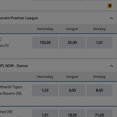
 Darwin Premier League
Hemmalag
Oavgjort
Bortalag
C
150,00
23,00
1,01
win FC
 NPL NSW - Damer
Hemmalag
Oavgjort
Bortalag
APIA Leichhardt Tigers (W)
1,33
4,00
8,50
le Ravens (W)
ited (W)
1,01
18,00
71,00