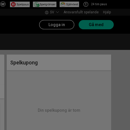
24 tim paus
SV
Ansvarsfullt spelande
Hjälp
Logga in
Gå med
Spelkupong
Din spelkupong är tom