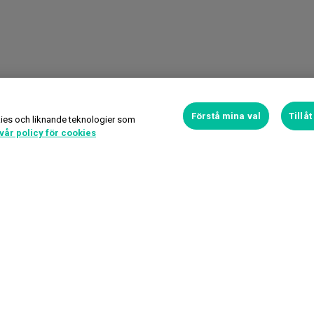
Förstå mina val
Tillå
ies och liknande teknologier som
vår policy för cookies