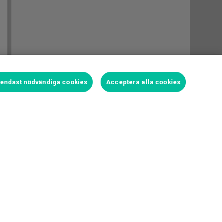
t endast nödvändiga cookies
Acceptera alla cookies
Logga in för att satsa