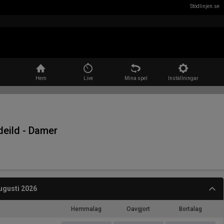
Stödlinjen.se
Sök
Hem
Live
Mina spel
Inställningar
 deild - Damer
ugusti 2026
Hemmalag
Oavgjort
Bortalag