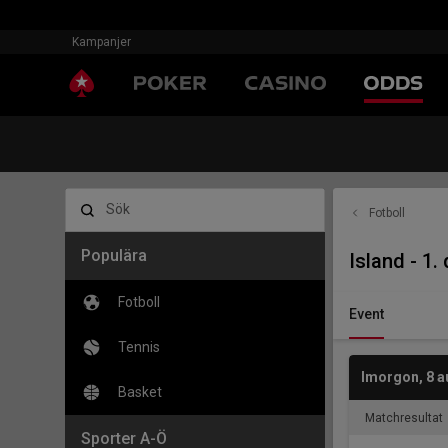
Kampanjer
Sök
Fotboll
Populära
Island - 1.
Fotboll
Event
Tennis
Imorgon
,
8 a
Basket
Matchresultat
Sporter A-Ö