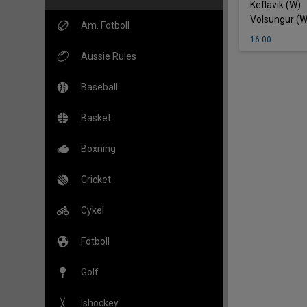
-
Keflavik (W)
Volsungur (W
Am. Fotboll
16:00
Aussie Rules
Baseball
Basket
Boxning
Cricket
Cykel
Fotboll
Golf
Ishockey