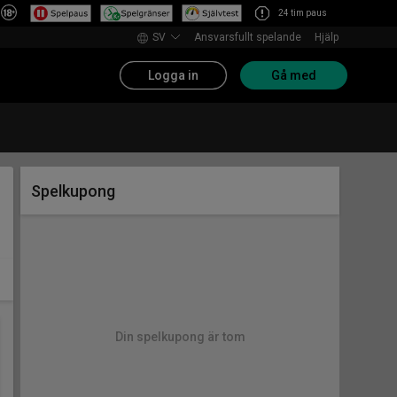
24 tim paus
SV
Ansvarsfullt spelande
Hjälp
Logga in
Gå med
Spelkupong
Din spelkupong är tom