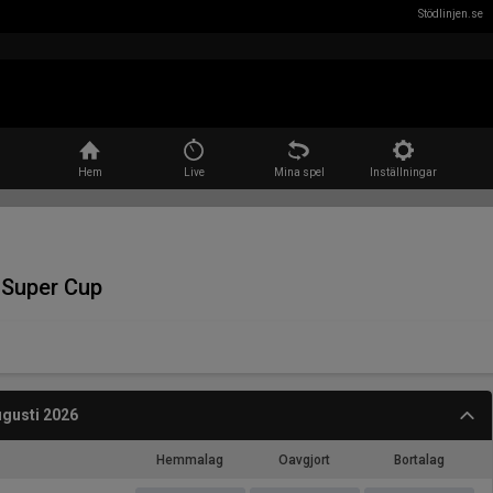
Stödlinjen.se
Sök
Hem
Live
Mina spel
Inställningar
- Super Cup
gusti 2026
Hemmalag
Oavgjort
Bortalag