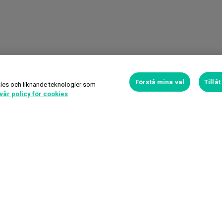
Förstå mina val
Tillå
ies och liknande teknologier som
vår policy för cookies