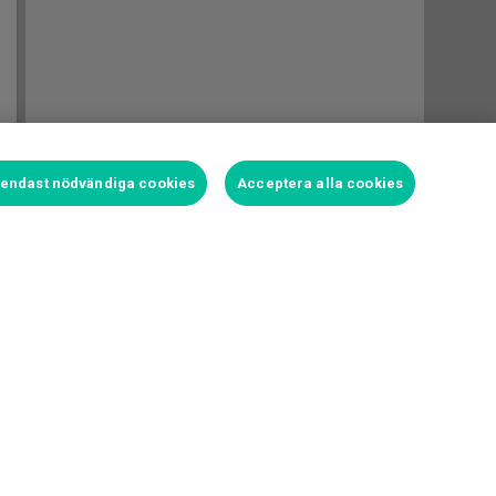
t endast nödvändiga cookies
Acceptera alla cookies
Logga in för att satsa