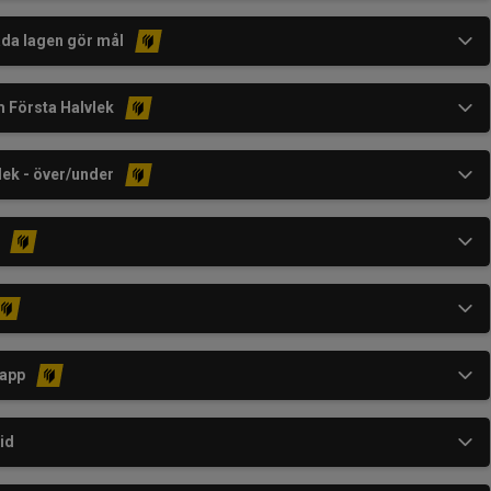
åda lagen gör mål
m Första Halvlek
vlek - över/under
kapp
tid