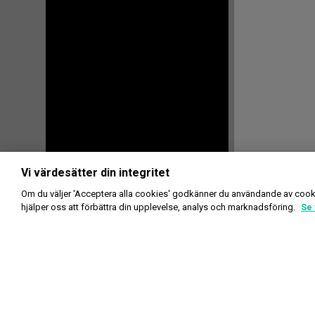
Vi värdesätter din integritet
Om du väljer 'Acceptera alla cookies' godkänner du användande av cook
hjälper oss att förbättra din upplevelse, analys och marknadsföring.
Se 