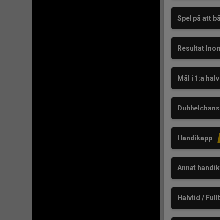
Spel på att b
Resultat Ino
Mål i 1:a hal
Dubbelchans
Handikapp
Annat handi
Halvtid / Full