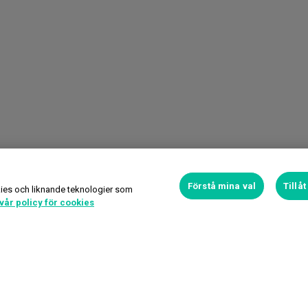
Förstå mina val
Tillå
ies och liknande teknologier som
vår policy för cookies