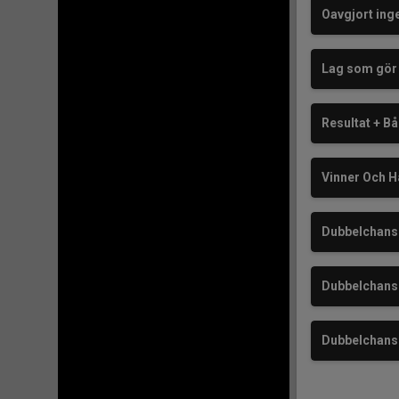
Oavgjort inge
Lag som gör 
Resultat + B
Vinner Och Hå
Dubbelchans 
Dubbelchans 
Dubbelchans 