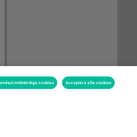
t endast nödvändiga cookies
Acceptera alla cookies
Logga in för att satsa