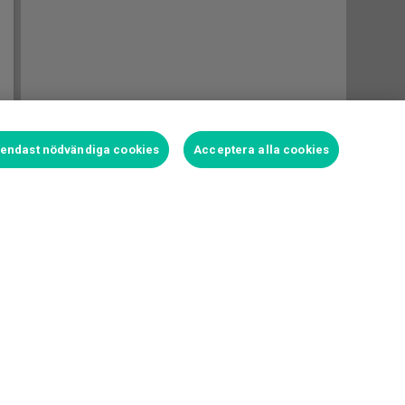
t endast nödvändiga cookies
Acceptera alla cookies
Logga in för att satsa