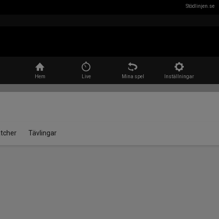
Stödlinjen.se
Sök
Hem
Live
Mina spel
Inställningar
tcher
Tävlingar