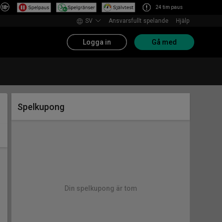
24 tim paus
SV
Ansvarsfullt spelande
Hjälp
Logga in
Gå med
Spelkupong
Din spelkupong är tom