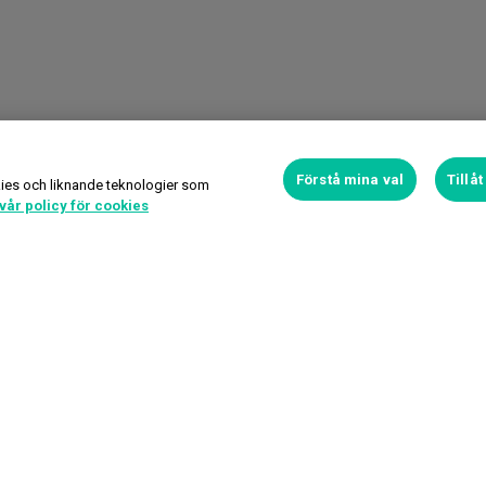
Förstå mina val
Tillå
ies och liknande teknologier som
vår policy för cookies