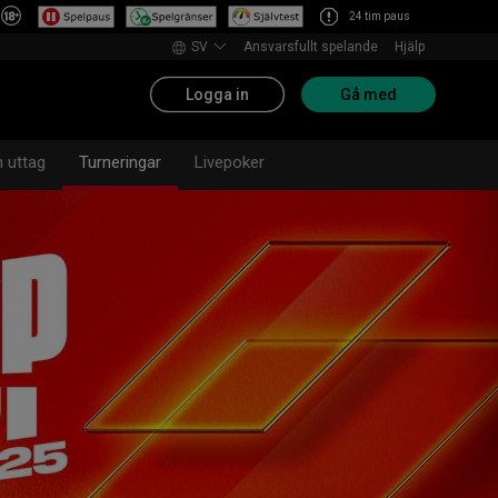
24 tim paus
SV
Ansvarsfullt spelande
Hjälp
Logga in
Gå med
h uttag
Turneringar
Livepoker