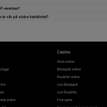
et av turneringen, får du en hemlig bounty. Sista stadiet i turneri
u bor.
 större event. Spelarnas marker vid slutet av fas 1 kommer att f
yn för all information. Värdet på den hemliga bountyn avslöjas i
OOP-eventen?
slut alltid slutgiltiga.
e är vår på södra halvklotet?
 12.00, en annan fas 1 på lördag kl. 12.00, och sedan slutföras me
repris med öppna hålkort.
åer (eller till utslagning) på fredag och/eller lördag, och alla spe
till tidpunkten på året då serien spelas. Då majoriteten av våra sp
kl. 12.00 på söndag.
ship of Online Poker var ett passande namn. Vi ber om ursäkt för
dra halvklotet. Förhoppningsvis kommer det att vara vårkänslor i l
ll att du kan spela i framtida faser eftersom man inte kan avanmäl
Casino
ser. Om du till exempel spelar i fas 1 och blir utslagen, kan du an
Slots online
 inte kvalificera dig för nästa runda mer än en gång, så om du öve
till samma fas 2. Notera att om du överlever fas 1 med bara en mar
ringar
Blackjack online
ela en annan fas 1.
Roulette online
neringar, där ingångsfaserna kallas dag 1A, dag 1B, dag 1C etc.
d'em
Live Blackjack
es
Live Roulette
elar poker
Free spins