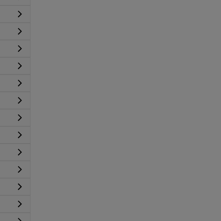
d
innas
m du
nk på
u
r. Om du
 från
aldo av
alfritt
på vilka
en av
 inte
 om
tället
ts flik
ad från
ounty,
länge,
en för
schema