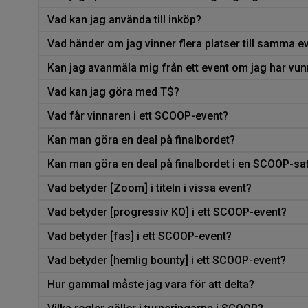
Inköpen varierar från låga (som lägst $2,20) till väldi
Alla som har ett konto hos PokerStars kan anmäla sig. 
prispott.
Vad kan jag använda till inköp?
satelliter till de flesta eventen.
Ja, du kan delta i så många SCOOP-turneringar du vill.
Vad händer om jag vinner flera platser till samma e
Du kan köpa in dig i satelliterna eller eventen med peng
Kan jag avanmäla mig från ett event om jag har vunn
Det finns flera olika typer av satelliter till SCOOP. Viss
Vad kan jag göra med T$?
vinner flera inträden till ett event betalas varje ytter
Många SCOOP-satelliter tillåter inte avanmälan från må
att de flesta satelliter är ‘must-play’ vilket betyder a
Vad får vinnaren i ett SCOOP-event?
anmäler dig. Om du anmäler dig till en sådan satellit o
Du kan använda T$ för att anmäla dig till valfri onlinetu
vinner flera platser får du biljetter som är värda lika 
målturneringen tillåts kommer du att få T$ eller en bilje
Kan man göra en deal på finalbordet?
T$, gå till sektionen USD i kassafönstret i PokerStars 
SCOOP-event eller -satellit med motsvarande inköp.
Varje event har en garanterad prispott och vinnaren ko
Kan man göra en deal på finalbordet i en SCOOP-sate
dealar som görs vid finalbordet).
Ja, för själva SCOOP-eventen, och vi kommer att finnas 
Vad betyder [Zoom] i titeln i vissa event?
PokerStars Pro eller Team Online som värd. Notera att 
Nej. Tanken med satelliterna är att generera platser till 
eventet. Den minsta summan som måste lämnas kvar ko
Vad betyder [progressiv KO] i ett SCOOP-event?
deals i satelliter. Spela för att vinna!
Zoom är ett snabbt pokerformat där motståndarna ändras
dealar, se våra
turneringsregler
.
Vad betyder [fas] i ett SCOOP-event?
för fasta motståndare vid ett bord. Turneringen spelas
I knockout-turneringar läggs en bounty på varje deltaga
‘Struktur’. Därefter övergår turneringen till normalt form
Vad betyder [hemlig bounty] i ett SCOOP-event?
I en
fas-turnering
spelas vissa nivåer i början av turne
När du eliminerar en spelare i ett progressivt KO-event
Hur gammal måste jag vara för att delta?
slutet av turneringen. Spelare kan välja mellan olika sta
alltså det belopp som spelare får när de slår ut dig!
En del av turneringsinköpet i event med hemlig bounty gå
och sedan kombineras de kvarvarande deltagarna i en e