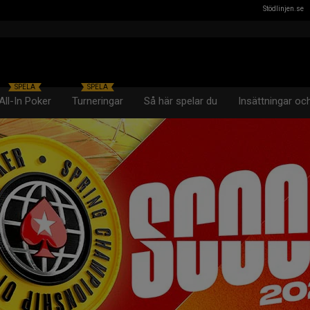
Stödlinjen.se
SPELA
SPELA
All-In Poker
Turneringar
Så här spelar du
Insättningar oc