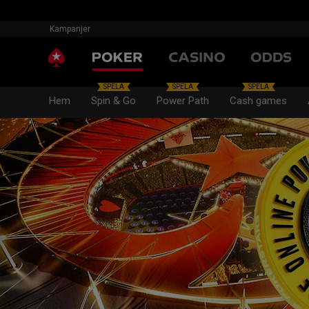
Kampanjer
SPELA
SPELA
SPELA
Hem
Spin & Go
Power Path
Cash games