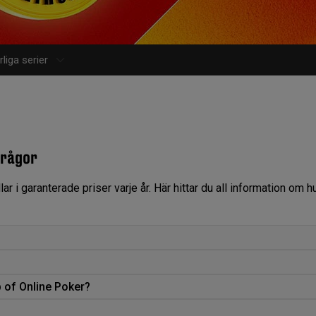
rliga serier
frågor
 i garanterade priser varje år. Här hittar du all information om h
‘SCOOP’, är en årlig serie onlineturneringar som startade 2009.
p of Online Poker?
 spelare på alla nivåer, med inköp från $2,20 ända upp till $25 0
oavsett bankrulle genom att erbjuda tre olika inköp för varje eve