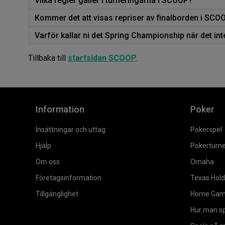
Vilka regler gäller i turneringarna i SCOOP?
hemliga bounties. Om du slår ut en spelare i sista stadi
Du måste vara minst 18 år samt myndig enligt lag där d
som mindre turneringar, men med stora prispotter som i
vanligtvis när bubblan passeras, men se turneringslobb
Kommer det att visas repriser av finalborden i SC
över till nästa runda.
Vanliga
turneringsregler
gäller. Vid dispyter är våra be
förrän du slår ut spelaren.
Varför kallar ni det Spring Championship när det int
En turnering kan till exempel ha en fas 1 på fredag kl.
Ja, finalborden i SCOOP-eventen kommer att sändas i 
fas 2 på söndag kl. 12.00. Deltagare spelar ett antal niv
Tillbaka till
startsidan SCOOP
.
Vi ville att namnet på turneringsserien skulle referera 
som överlever avslutar sedan turneringen tillsammans 
bor på norra halvklotet, tyckte vi att Spring Champion
eventuell förvirring eller anstöt för våra spelare på sö
När du anmäler dig till en fas-turnering
måste
du se ti
för alla under SCOOP!
från fas 2 (eller senare) i fas-turneringar.
Information
Poker
I fas-turneringar kan man anmäla sig till flera första fa
Insättningar och uttag
Pokerspel
dig till en annan fas 1 och börja om från början. Du kan
fas 1 kan du inte anmäla dig till fler fas 1 som leder 
Hjälp
Pokerturne
kommer du ändå att gå vidare till fas 2 och kan inte sp
Om oss
Omaha
De flesta stora turneringar som du ser på TV är fas-tur
Företagsinformation
Texas Hol
Tillgänglighet
Home Gam
Hur man sp