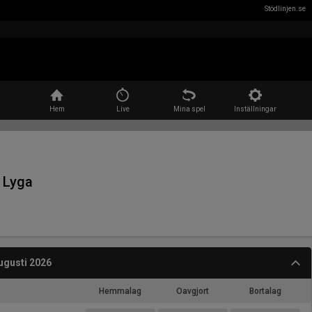
Stödlinjen.se
Sök
Hem
Live
Mina spel
Inställningar
A Lyga
ugusti 2026
Hemmalag
Oavgjort
Bortalag