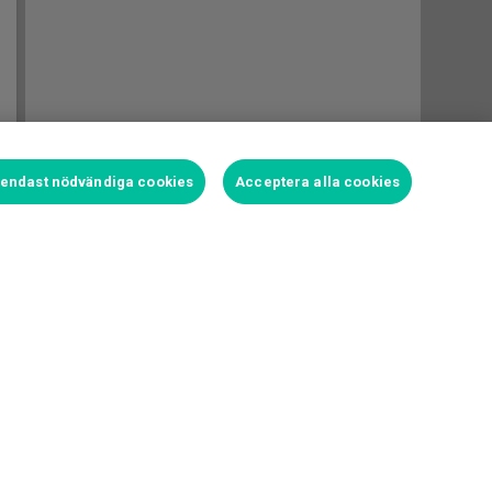
t endast nödvändiga cookies
Acceptera alla cookies
Logga in för att satsa