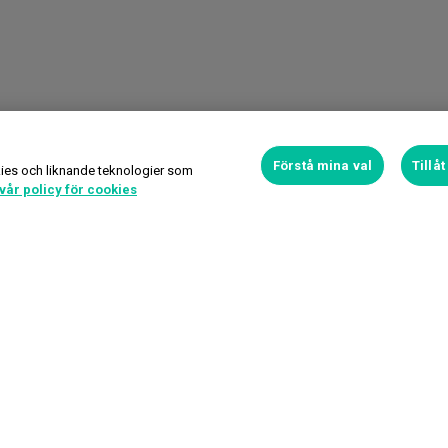
Förstå mina val
Tillå
ies och liknande teknologier som
vår policy för cookies