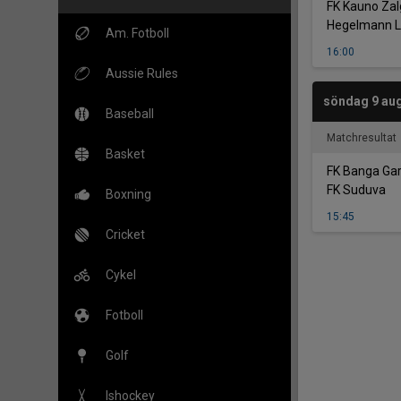
FK Kauno Zalg
Hegelmann L
Am. Fotboll
16:00
Aussie Rules
söndag 9 aug
Baseball
Matchresultat
Basket
FK Banga Ga
FK Suduva
Boxning
15:45
Cricket
Cykel
Fotboll
Golf
Ishockey