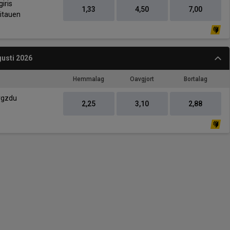
-
iris
1,33
4,50
7,00
itauen
usti 2026
Hemmalag
Oavgjort
Bortalag
-
rgzdu
2,25
3,10
2,88