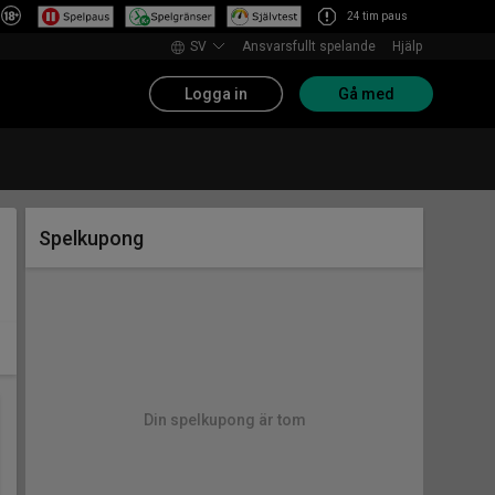
24 tim paus
SV
Ansvarsfullt spelande
Hjälp
Logga in
Gå med
Spelkupong
Din spelkupong är tom