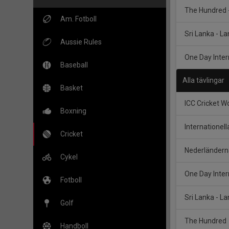
The Hundred 
Am. Fotboll
Sri Lanka - L
Aussie Rules
One Day Inter
Baseball
Alla tävlingar
Basket
ICC Cricket W
Boxning
Internatione
Cricket
Nederländern
Cykel
One Day Inter
Fotboll
Sri Lanka - L
Golf
The Hundred
Handboll