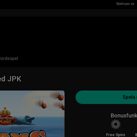
Stödlinjen.se
Bordsspel
ed JPK
Spela 
Bonusfunk
Free Spins