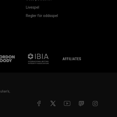
Livespel
Regler för oddsspel
gamblingtherapy
ESSA
affiliates
ulian’s,