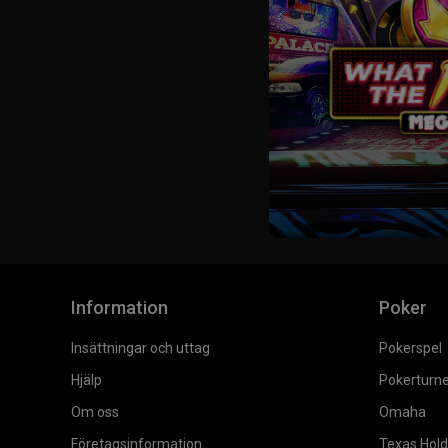
Information
Poker
Insättningar och uttag
Pokerspel
Hjälp
Pokerturne
Om oss
Omaha
Företagsinformation
Texas Hol