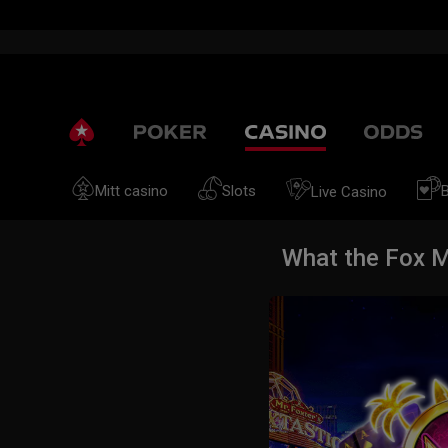
Mitt casino
Slots
Live Casino
What the Fox
32 122,00 kr