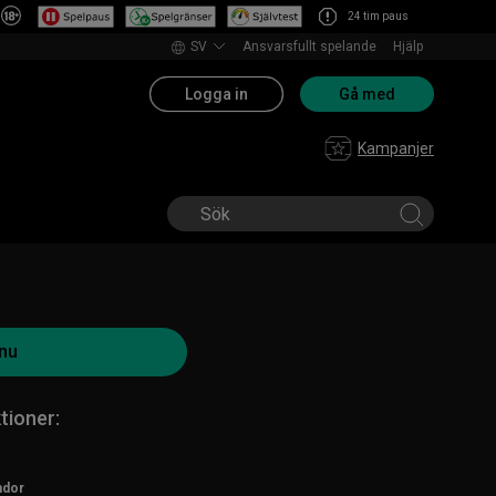
24 tim paus
SV
Ansvarsfullt spelande
Hjälp
Logga in
Gå med
Kampanjer
nu
tioner
:
ndor