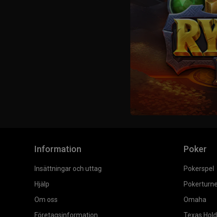
Information
Poker
Insättningar och uttag
Pokerspel
Hjälp
Pokerturne
Om oss
Omaha
Företagsinformation
Texas Hol