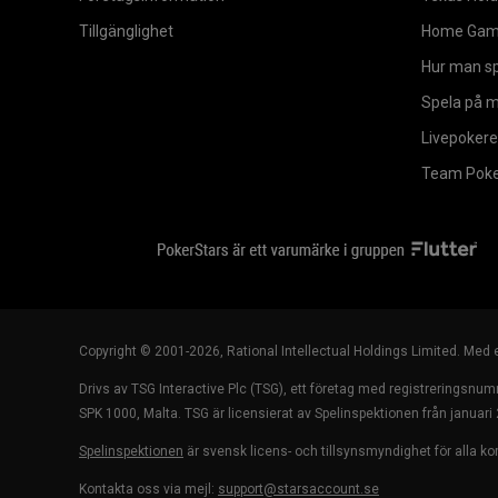
Tillgänglighet
Home Gam
Hur man sp
Spela på m
Livepoker
Team Poke
fl
Copyright © 2001-2026, Rational Intellectual Holdings Limited. Med
Drivs av TSG Interactive Plc (TSG), ett företag med registreringsnum
SPK 1000, Malta. TSG är licensierat av Spelinspektionen från janua
Spelinspektionen
är svensk licens- och tillsynsmyndighet för alla ko
Kontakta oss via mejl:
support@starsaccount.se