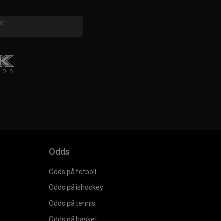
jer
:
Odds
Odds på fotboll
Odds på ishockey
Odds på tennis
Odds på basket