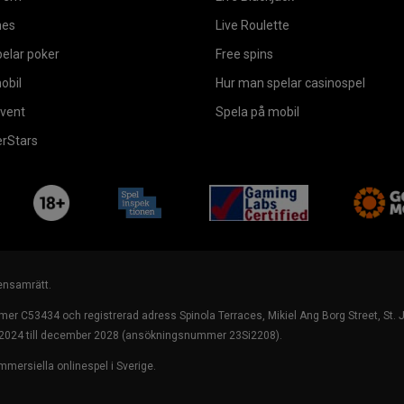
es
Live Roulette
elar poker
Free spins
obil
Hur man spelar casinospel
event
Spela på mobil
rStars
utterLogo
plus18
spelin
gamingLabs
 ensamrätt.
mer C53434 och registrerad adress Spinola Terraces, Mikiel Ang Borg Street, St. J
ri 2024 till december 2028 (ansökningsnummer 23Si2208).
mmersiella onlinespel i Sverige.