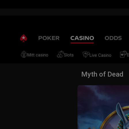
Mitt casino
Slots
Live Casino
Myth of Dead