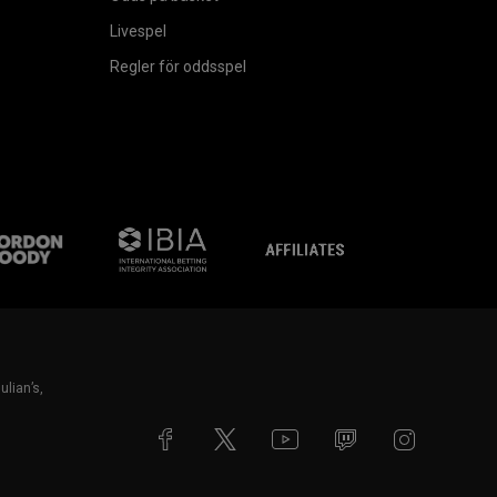
Livespel
Regler för oddsspel
gamblingtherapy
ESSA
affiliates
ulian’s,