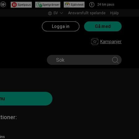
24 tim paus
SV
Ansvarsfullt spelande
Hjälp
Logga in
Gå med
Kampanjer
nu
tioner
:
ins