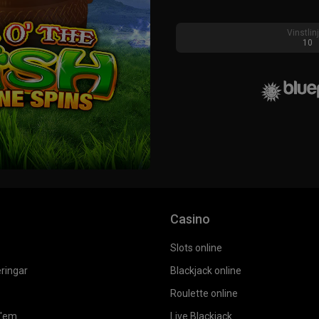
Vinstlin
10
Casino
Slots online
ringar
Blackjack online
Roulette online
d'em
Live Blackjack