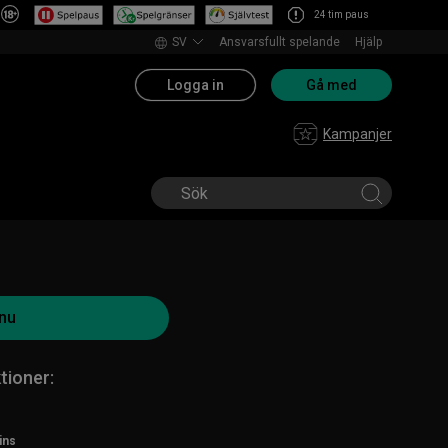
24 tim paus
SV
Ansvarsfullt spelande
Hjälp
Logga in
Gå med
Kampanjer
nu
tioner
:
ins