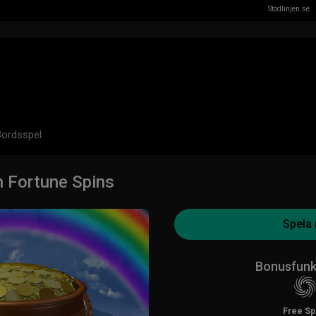
Stödlinjen.se
Bordsspel
sh Fortune Spins
Spela 
Bonusfunk
Free Sp