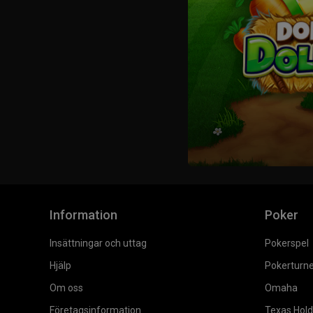
Information
Poker
Insättningar och uttag
Pokerspel
Hjälp
Pokerturne
Om oss
Omaha
Företagsinformation
Texas Hol