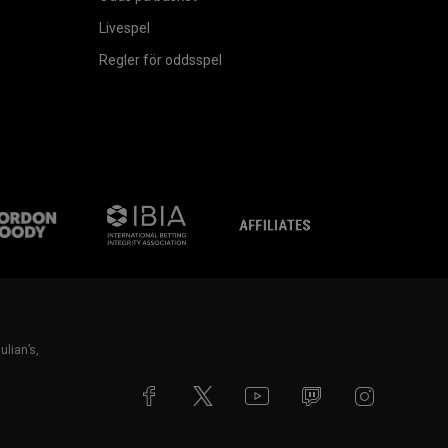
Livespel
Regler för oddsspel
gamblingtherapy
ESSA
affiliates
ulian’s,