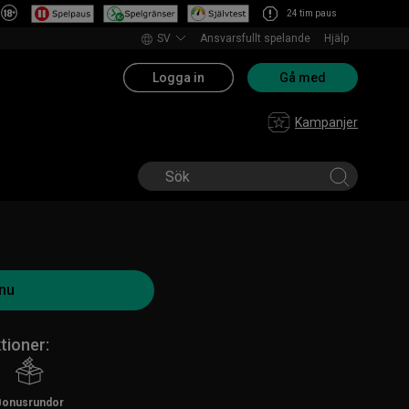
24 tim paus
SV
Ansvarsfullt spelande
Hjälp
Logga in
Gå med
Kampanjer
nu
tioner
:
Bonusrundor