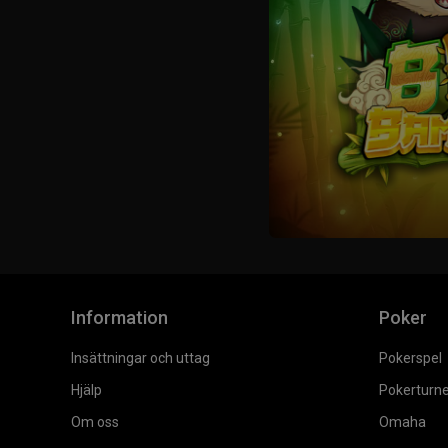
Information
Poker
Insättningar och uttag
Pokerspel
Hjälp
Pokerturne
Om oss
Omaha