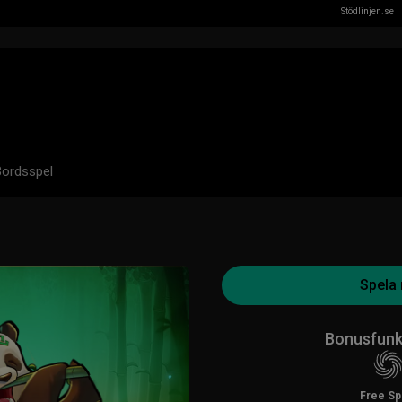
Stödlinjen.se
Bordsspel
Spela 
Bonusfunk
Free Sp