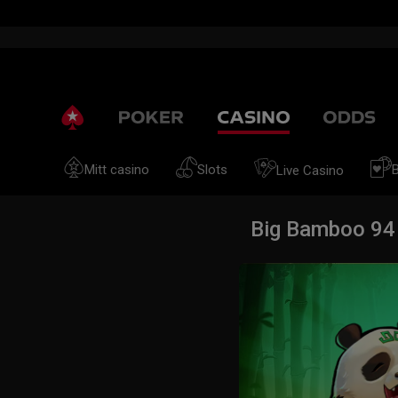
Mitt casino
Slots
Live Casino
Big Bamboo 94