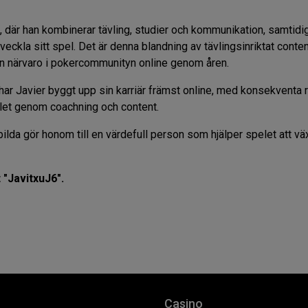
t, där han kombinerar tävling, studier och kommunikation, samtid
veckla sitt spel. Det är denna blandning av tävlingsinriktat conte
 sin närvaro i pokercommunityn online genom åren.
 Javier byggt upp sin karriär främst online, med konsekventa re
spelet genom coachning och content.
ilda gör honom till en värdefull person som hjälper spelet att vä
t
"JavitxuJ6".
Casino