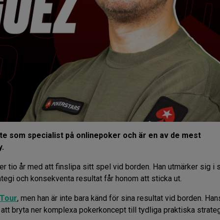
kte som specialist på onlinepoker och är en av de mest
.
er tio år med att finslipa sitt spel vid borden. Han utmärker sig i
ategi och konsekventa resultat får honom att sticka ut.
 Tour
, men han är inte bara känd för sina resultat vid borden. Han
tt bryta ner komplexa pokerkoncept till tydliga praktiska strategi