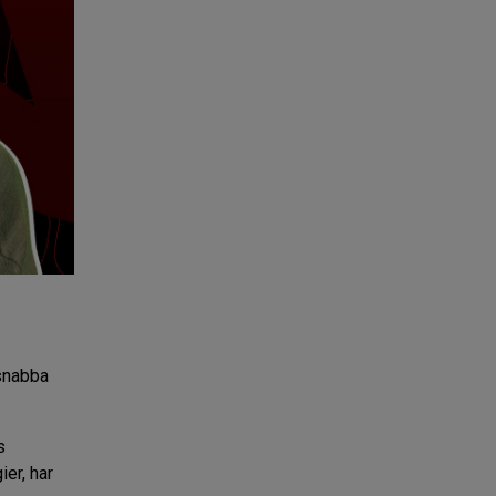
 snabba
s
er, har