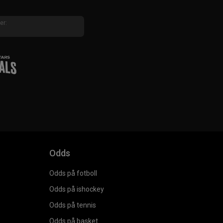
jer
:
Odds
Odds på fotboll
Odds på ishockey
Odds på tennis
Odds på basket